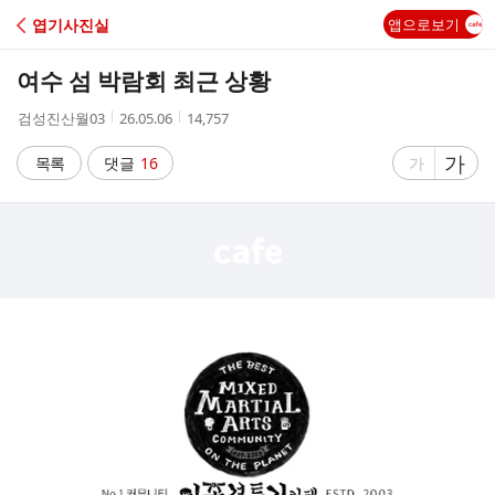
C
엽기사진실
앱으로보기
A
여수 섬 박람회 최근 상황
F
작
작
조
검성진산월03
26.05.06
14,757
성
성
회
E
자
시
수
글
가
글
목록
댓글
16
가
간
자
자
크
크
기
기
크
작
게
게