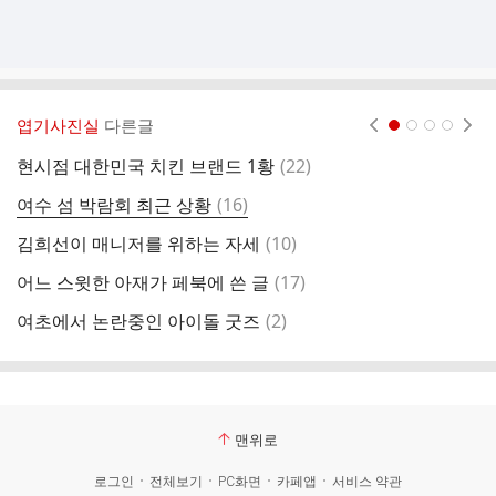
엽기사진실
다른글
현재페이지 1
2
3
4
댓
현시점 대한민국 치킨 브랜드 1황
(
22
)
지
글
댓
여수 섬 박람회 최근 상황
(
16
)
패
글
댓
김희선이 매니저를 위하는 자세
(
10
)
6
글
댓
어느 스윗한 아재가 페북에 쓴 글
(
17
)
통
글
댓
여초에서 논란중인 아이돌 굿즈
(
2
)
변
글
맨위로
로그인
전체보기
PC화면
카페앱
서비스 약관