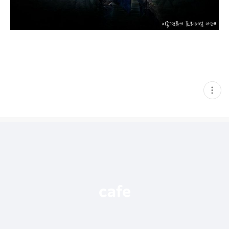
현
재
게
시
글
추
가
기
능
열
기