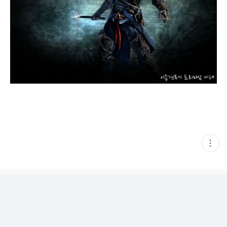
현
재
게
시
글
추
가
기
능
열
기