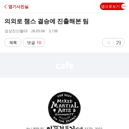
C
엽기사진실
앱으로보기
A
의외로 챔스 결승에 진출해본 팀
F
작
작
조
검성진산월03
26.05.06
3,138
성
성
회
E
자
시
수
글
가
글
목록
댓글
10
가
간
자
자
크
크
기
기
크
작
게
게