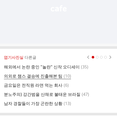
엽기사진실
다른글
현재페이지 1
2
3
4
댓
해외에서 논란 중인 "놀란" 신작 오디세이
(
35
)
아
글
댓
의외로 챔스 결승에 진출해본 팀
(
10
)
무
글
댓
금요일은 전직원 라면 먹는 회사
(
6
)
글
댓
분노주의) 강간범을 산채로 불태운 브라질
(
47
)
딘
글
댓
남자 경찰들이 가장 곤란한 상황
(
13
)
출
글