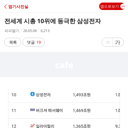
C
엽기사진실
앱으로보기
A
전세계 시총 10위에 등극한 삼성전자
F
작
작
조
피피딸기
26.05.06
6,213
성
성
회
E
자
시
수
글
가
글
목록
댓글
19
가
간
자
자
크
크
기
기
크
작
게
게