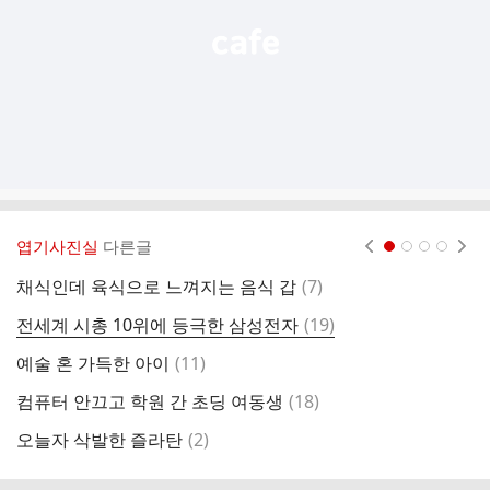
엽기사진실
다른글
현재페이지 1
2
3
4
댓
채식인데 육식으로 느껴지는 음식 갑
(
7
)
천
글
댓
전세계 시총 10위에 등극한 삼성전자
(
19
)
글
댓
예술 혼 가득한 아이
(
11
)
가
글
댓
컴퓨터 안끄고 학원 간 초딩 여동생
(
18
)
고
글
댓
오늘자 삭발한 즐라탄
(
2
)
팔
글