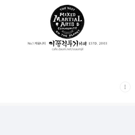
현
재
게
시
글
추
가
기
능
열
기