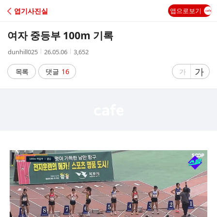
C
엽기사진실
앱으로보기
A
여자 중등부 100m 기록
F
작
작
조
dunhill025
26.05.06
3,652
성
성
회
E
자
시
수
글
가
글
목록
댓글
16
가
간
자
자
크
크
기
기
크
작
게
게