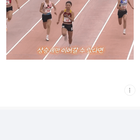
현
재
게
시
글
추
가
기
능
열
기