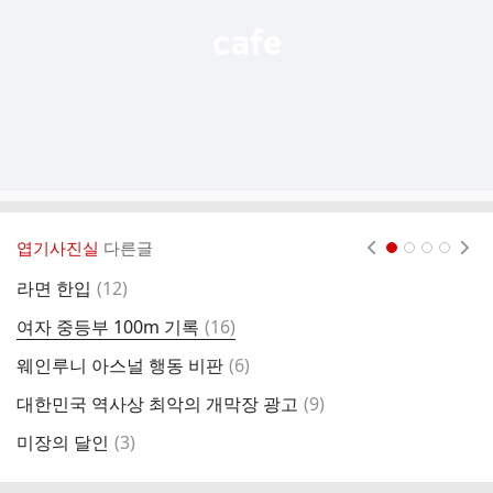
엽기사진실
다른글
현재페이지 1
2
3
4
댓
라면 한입
(
12
)
인
글
댓
여자 중등부 100m 기록
(
16
)
채
글
댓
웨인루니 아스널 행동 비판
(
6
)
전
글
댓
대한민국 역사상 최악의 개막장 광고
(
9
)
예
글
댓
미장의 달인
(
3
)
컴
글