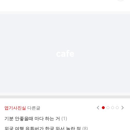
재
게
시
글
추
가
기
능
열
기
엽기사진실
다른글
현재페이지 1
2
3
4
댓
기분 안좋을때 마다 하는 거
(
1
)
최
글
댓
외국 여행 유튜버가 한국 와서 놀란 점
(
8
)
아