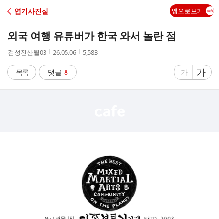
C
엽기사진실
앱으로보기
A
외국 여행 유튜버가 한국 와서 놀란 점
F
작
작
조
검성진산월03
26.05.06
5,583
성
성
회
E
자
시
수
글
가
글
목록
댓글
8
가
간
자
자
크
크
기
기
크
작
게
게