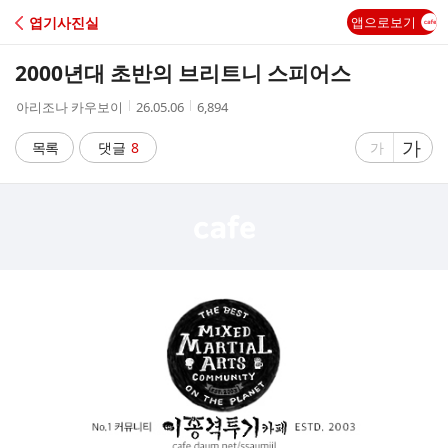
C
엽기사진실
앱으로보기
A
2000년대 초반의 브리트니 스피어스
F
작
작
조
아리조나 카우보이
26.05.06
6,894
성
성
회
E
자
시
수
글
가
글
목록
댓글
8
가
간
자
자
크
크
기
기
크
작
게
게