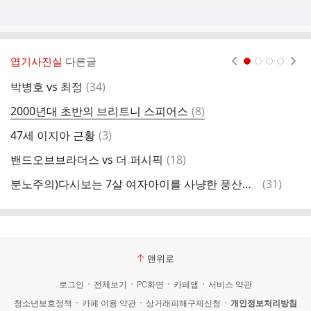
엽기사진실
다른글
현재페이지 1
2
3
4
댓
박병호 vs 최정
(
34
)
드
글
댓
2000년대 초반의 브리트니 스피어스
(
8
)
ㅇ
글
댓
47세 이지아 근황
(
3
)
남
글
댓
밴드오브브라더스 vs 더 퍼시픽
(
18
)
남
글
댓
분노주의)다시보는 7살 여자아이를 사냥한 풍산개 5마리 사건
(
31
)
내
글
맨위로
로그인
전체보기
PC화면
카페앱
서비스 약관
청소년보호정책
카페 이용 약관
상거래피해구제신청
개인정보처리방침