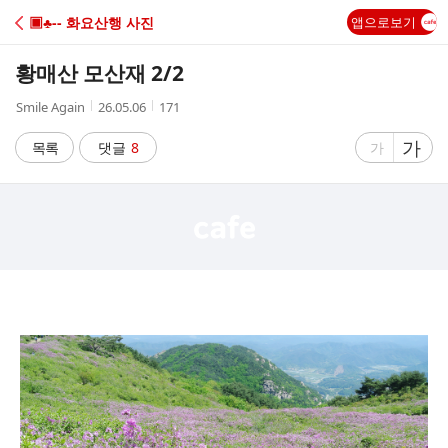
C
▣♣-- 화요산행 사진
앱으로보기
A
황매산 모산재 2/2
F
작
작
조
Smile Again
26.05.06
171
성
성
회
E
자
시
수
글
가
글
목록
댓글
8
가
간
자
자
크
크
기
기
크
작
게
게