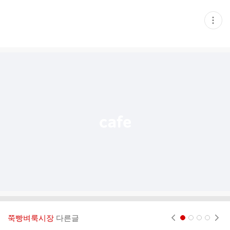
현
재
게
시
글
추
가
기
능
열
기
쭉빵벼룩시장
다른글
현재페이지 1
2
3
4