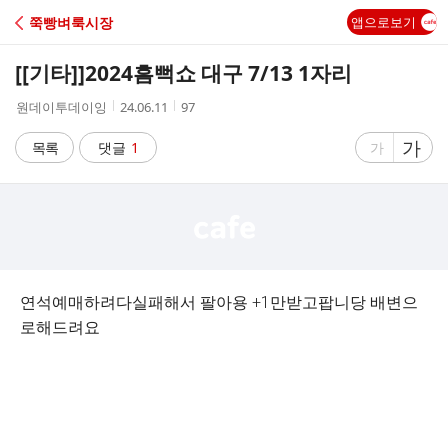
C
쭉빵벼룩시장
앱으로보기
A
[[기타]]
2024흠뻑쇼 대구 7/13 1자리
F
작
작
조
원데이투데이잉
24.06.11
97
성
성
회
E
자
시
수
글
가
글
목록
댓글
1
가
간
자
자
크
크
기
기
크
작
게
게
연석예매하려다실패해서 팔아용 +1만받고팝니당 배변으
로해드려요