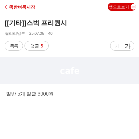
C
쭉빵벼룩시장
앱으로보기
A
[[기타]]
스벅 프리퀀시
F
작
작
조
릴리리맘부
25.07.06
40
성
성
회
E
자
시
수
글
가
글
목록
댓글
5
가
간
자
자
크
크
기
기
크
작
게
게
일반 5개 일괄 3000원