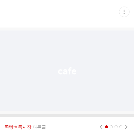
현
재
게
시
글
추
가
기
능
열
기
쭉빵벼룩시장
다른글
현재페이지 1
2
3
4