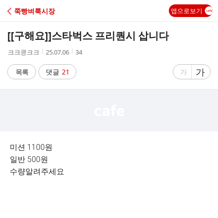
C
쭉빵벼룩시장
앱으로보기
A
[[구해요]]
스타벅스 프리퀀시 삽니다
F
작
작
조
크크킁크크
25.07.06
34
성
성
회
E
자
시
수
글
가
글
목록
댓글
21
가
간
자
자
크
크
기
기
크
작
게
게
미션 1100원
일반 500원
수량알려주세요