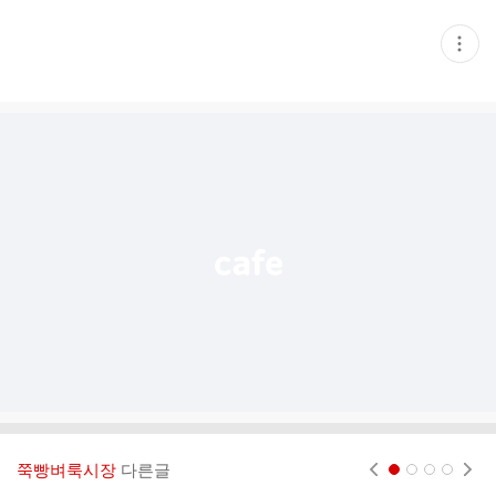
현
재
게
시
글
추
가
기
능
열
기
쭉빵벼룩시장
다른글
현재페이지 1
2
3
4