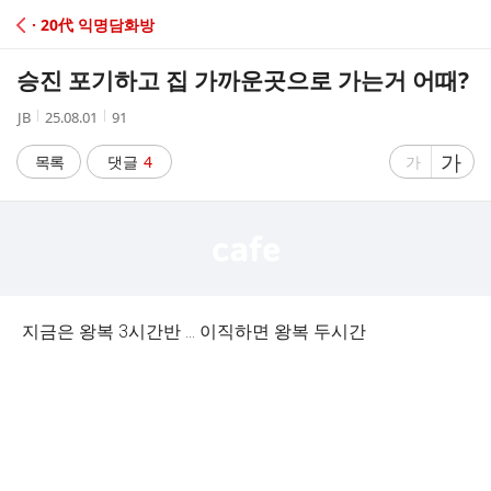
C
· 20代 익명담화방
A
승진 포기하고 집 가까운곳으로 가는거 어때?
F
작
작
조
JB
25.08.01
91
성
성
회
E
자
시
수
글
가
글
목록
댓글
4
가
간
자
자
크
크
기
기
크
작
게
게
지금은 왕복 3시간반 ... 이직하면 왕복 두시간