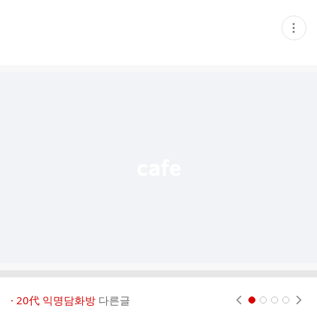
현
재
게
시
글
추
가
기
능
열
기
· 20代 익명담화방
다른글
현재페이지 1
2
3
4