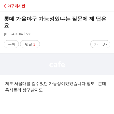
C
야구게시판
A
롯데 가을야구 가능성있냐는 질문에 제 답은
F
요
작
작
조
JB
24.09.04
583
E
성
성
회
자
시
수
글
가
글
목록
댓글
3
가
간
자
자
크
크
기
기
크
작
게
게
저도 서울대를 갈수있던 가능성이있었습니다 정도… 근데
혹시몰라 빵꾸날지도…..