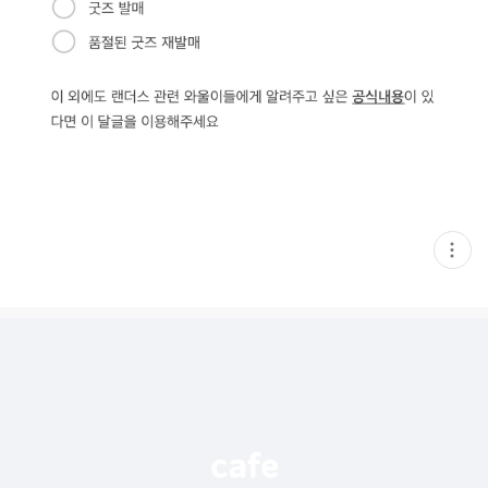
현
재
게
시
글
추
가
기
능
열
기