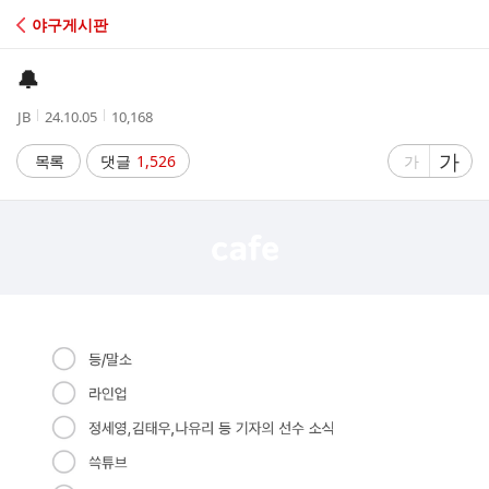
C
야구게시판
A
🔔
F
작
작
조
JB
24.10.05
10,168
성
성
회
E
자
시
수
글
가
글
목록
댓글
1,526
가
간
자
자
크
크
기
기
크
작
게
게