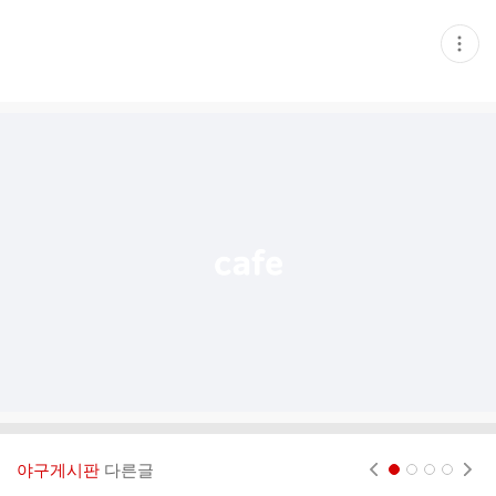
현
재
게
시
글
추
가
기
능
열
기
야구게시판
다른글
현재페이지 1
2
3
4