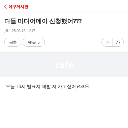
C
야구게시판
A
다들 미디어데이 신청했어???
F
작
작
조
JB
25.03.13
217
성
성
회
E
자
시
수
글
가
글
목록
댓글
5
가
간
자
자
크
크
기
기
크
작
게
게
오늘 18시 발표지 제발 저 가고싶어요🙏🏻