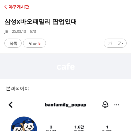
C
야구게시판
A
삼성x바오패밀리 팝업있대
F
작
작
조
JB
25.03.13
673
성
성
회
E
자
시
수
글
가
글
목록
댓글
8
가
간
자
자
크
크
기
기
크
작
게
게
본격적이야