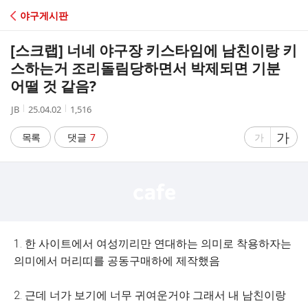
C
야구게시판
A
[스크랩]
너네 야구장 키스타임에 남친이랑 키
F
스하는거 조리돌림당하면서 박제되면 기분
어떨 것 같음?
E
작
작
조
JB
25.04.02
1,516
성
성
회
자
시
수
글
가
글
목록
댓글
7
가
간
자
자
크
크
기
기
크
작
게
게
1. 한 사이트에서 여성끼리만 연대하는 의미로 착용하자는
의미에서 머리띠를 공동구매하에 제작했음
2. 근데 너가 보기에 너무 귀여운거야 그래서 내 남친이랑