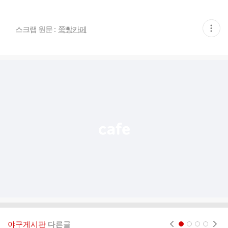
현
스크랩 원문 :
쭉빵카페
재
게
시
글
추
가
기
능
열
기
야구게시판
다른글
현재페이지 1
2
3
4