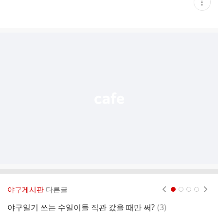
현
재
게
시
글
추
가
기
능
열
기
야구게시판
다른글
현재페이지 1
2
3
4
댓
야구일기 쓰는 수일이들 직관 갔을 때만 써?
(
3
)
글