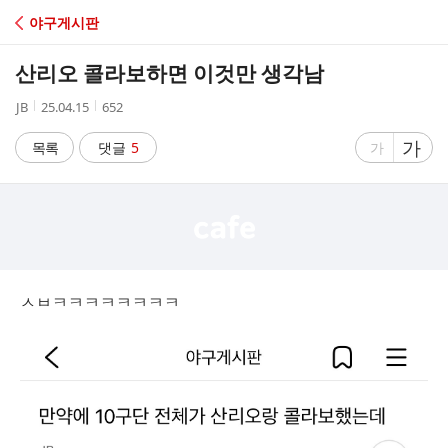
C
야구게시판
A
산리오 콜라보하면 이것만 생각남
F
작
작
조
JB
25.04.15
652
성
성
회
E
자
시
수
글
가
글
목록
댓글
5
가
간
자
자
크
크
기
기
크
작
게
게
ㅅㅂㅋㅋㅋㅋㅋㅋㅋㅋ