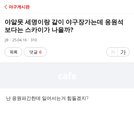
C
야구게시판
A
야알못 세명이랑 같이 야구장가는데 응원석
F
보다는 스카이가 나을까?
작
작
조
JB
25.04.16
310
E
성
성
회
자
시
수
글
가
글
목록
댓글
6
가
간
자
자
크
크
기
기
크
작
게
게
난 응원파긴한데 일어서는거 힘들겠지?