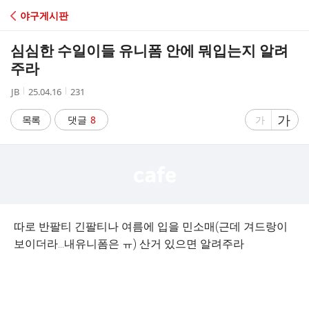
C
야구게시판
A
심심한 수일이들 유니폼 안에 뭐입는지 알려
F
주라
작
작
조
JB
25.04.16
231
E
성
성
회
자
시
수
글
가
글
목록
댓글
8
가
간
자
자
크
크
기
기
크
작
게
게
따로 반팔티 긴팔티나 여름에 입을 민소매(근데 겨드랑이
보이더라...내유니폼은 ㅠ) 산거 있으면 알려주라