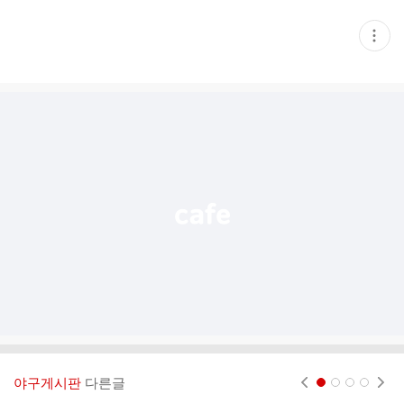
현
재
게
시
글
추
가
기
능
열
기
야구게시판
다른글
현재페이지 1
2
3
4