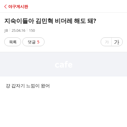
C
야구게시판
A
지숙이들아 김민혁 비더레 해도 돼?
F
작
작
조
JB
25.04.16
150
성
성
회
E
자
시
수
글
가
글
목록
댓글
5
가
간
자
자
크
크
기
기
크
작
게
게
걍 갑자기 느낌이 왔어