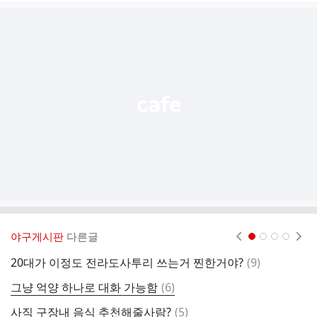
글
추
가
기
능
열
기
야구게시판
다른글
현재페이지 1
2
3
4
댓
20대가 이정도 전라도사투리 쓰는거 찐한거야?
(
9
)
쓱
글
댓
그냥 억양 하나로 대화 가능함
(
6
)
부
글
댓
사직 구장내 음식 추천해줄사람?
(
5
)
홈