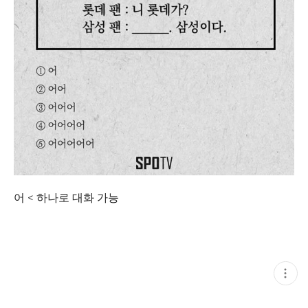
어 < 하나로 대화 가능
현
재
게
시