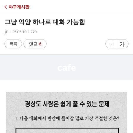
C
야구게시판
A
그냥 억양 하나로 대화 가능함
F
작
작
조
JB
25.05.10
279
성
성
회
E
자
시
수
글
가
글
목록
댓글
6
가
간
자
자
크
크
기
기
크
작
게
게