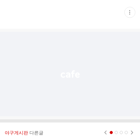
현
재
게
시
글
추
가
기
능
열
기
야구게시판
다른글
현재페이지 1
2
3
4