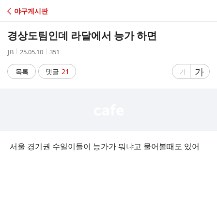
C
야구게시판
A
경상도팀인데 라달에서 능가 하면
F
작
작
조
JB
25.05.10
351
성
성
회
E
자
시
수
글
가
글
목록
댓글
21
가
간
자
자
크
크
기
기
크
작
게
게
서울 경기권 수일이들이 능가가 뭐냐고 물어볼때도 있어