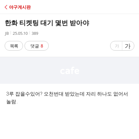
C
야구게시판
A
한화 티켓팅 대기 몇번 받아야
F
작
작
조
JB
25.05.10
389
성
성
회
E
자
시
수
글
가
글
목록
댓글
8
가
간
자
자
크
크
기
기
크
작
게
게
3루 잡을수있어? 오천번대 받았는데 자리 하나도 없어서
놀람..