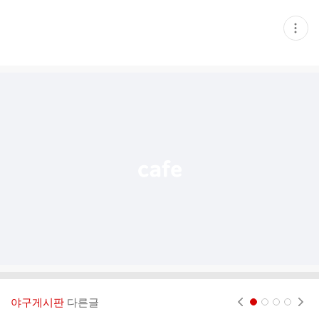
현
재
게
시
글
추
가
기
능
열
기
야구게시판
다른글
현재페이지 1
2
3
4