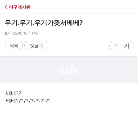
C
야구게시판
A
우기.우기.우기가왓서베베?
F
작
작
조
JB
25.05.10
146
성
성
회
E
자
시
수
글
가
글
목록
댓글
2
가
간
자
자
크
크
기
기
크
작
게
게
베베??
베베??????????????