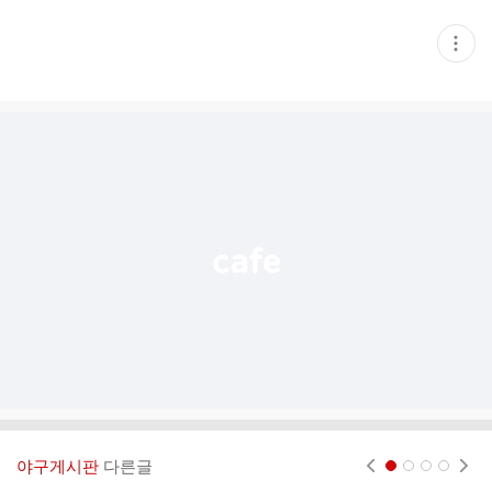
현
재
게
시
글
추
가
기
능
열
기
야구게시판
다른글
현재페이지 1
2
3
4