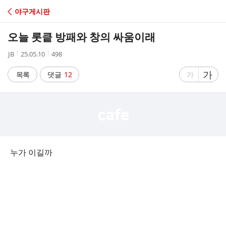
C
야구게시판
A
오늘 롯킅 방패와 창의 싸움이래
F
작
작
조
JB
25.05.10
498
성
성
회
E
자
시
수
글
가
글
목록
댓글
12
가
간
자
자
크
크
기
기
크
작
게
게
누가 이길까