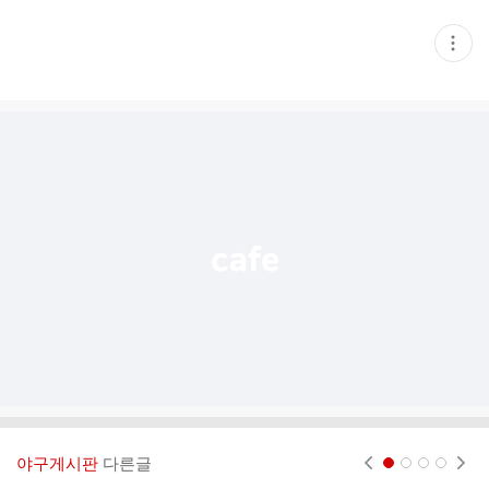
현
재
게
시
글
추
가
기
능
열
기
야구게시판
다른글
현재페이지 1
2
3
4