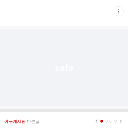
현
재
게
시
글
추
가
기
능
열
기
야구게시판
다른글
현재페이지 1
2
3
4