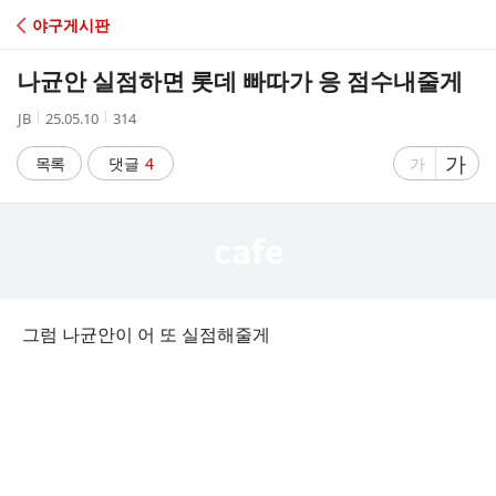
C
야구게시판
A
나균안 실점하면 롯데 빠따가 응 점수내줄게
F
작
작
조
JB
25.05.10
314
성
성
회
E
자
시
수
글
가
글
목록
댓글
4
가
간
자
자
크
크
기
기
크
작
게
게
그럼 나균안이 어 또 실점해줄게