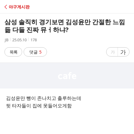
C
야구게시판
A
삼성 솔직히 경기보면 김성윤만 간절한 느낌
F
듦 다들 진짜 뮤ㅓ하냐?
작
작
조
JB
25.05.10
178
E
성
성
회
자
시
수
글
가
글
목록
댓글
5
가
간
자
자
크
크
기
기
크
작
게
게
김성윤만 뺑이 존나치고 출루하는데
뒷 타자들이 집에 못들어오게함