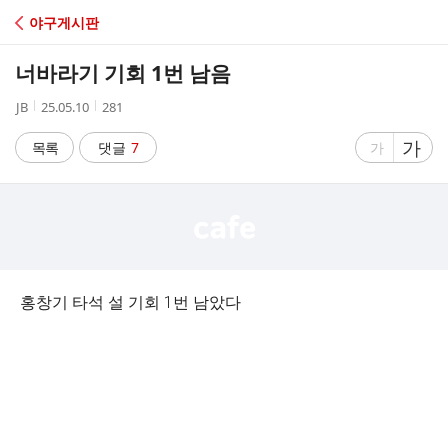
C
야구게시판
A
너바라기 기회 1번 남음
F
작
작
조
JB
25.05.10
281
성
성
회
E
자
시
수
글
가
글
목록
댓글
7
가
간
자
자
크
크
기
기
크
작
게
게
홍창기 타석 설 기회 1번 남았다