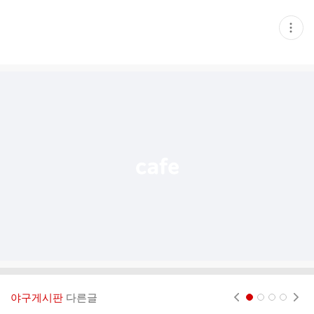
현
재
게
시
글
추
가
기
능
열
기
야구게시판
다른글
현재페이지 1
2
3
4