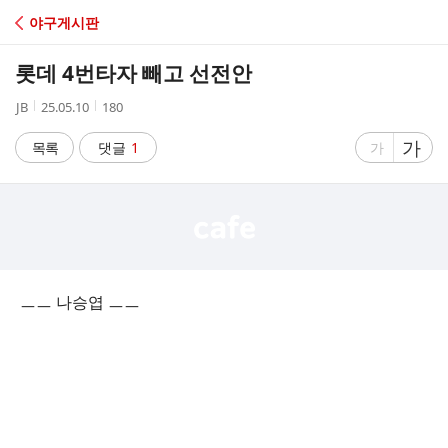
C
야구게시판
A
롯데 4번타자 빼고 선전안
F
작
작
조
JB
25.05.10
180
성
성
회
E
자
시
수
글
가
글
목록
댓글
1
가
간
자
자
크
크
기
기
크
작
게
게
ㅡㅡ 나승엽 ㅡㅡ