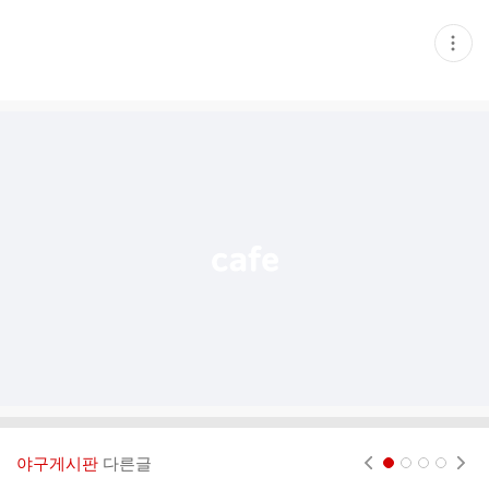
현
재
게
시
글
추
가
기
능
열
기
야구게시판
다른글
현재페이지 1
2
3
4