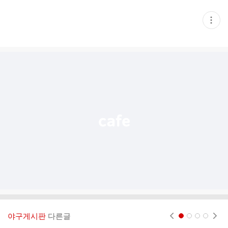
현
재
게
시
글
추
가
기
능
열
기
야구게시판
다른글
현재페이지 1
2
3
4