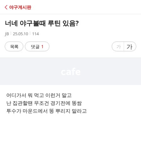
C
야구게시판
A
너네 야구볼때 루틴 있음?
F
작
작
조
JB
25.05.10
114
성
성
회
E
자
시
수
글
가
글
목록
댓글
1
가
간
자
자
크
크
기
기
크
작
게
게
어디가서 뭐 먹고 이런거 말고
난 집관할땐 무조건 경기전에 똥쌈
투수가 마운드에서 똥 뿌리지 말라고