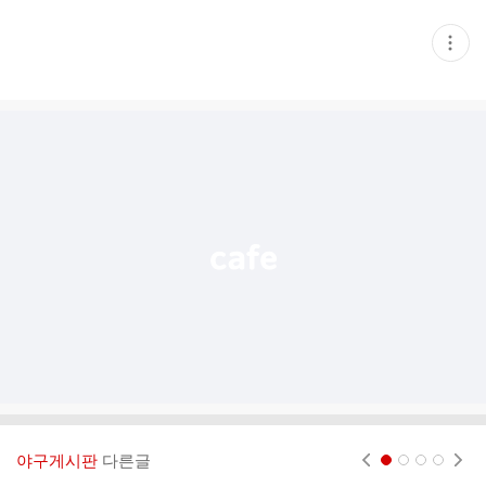
현
재
게
시
글
추
가
기
능
열
기
야구게시판
다른글
현재페이지 1
2
3
4