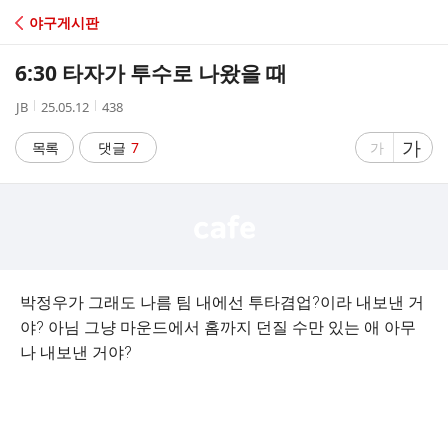
C
야구게시판
A
6:30 타자가 투수로 나왔을 때
F
작
작
조
JB
25.05.12
438
성
성
회
E
자
시
수
글
가
글
목록
댓글
7
가
간
자
자
크
크
기
기
크
작
게
게
박정우가 그래도 나름 팀 내에선 투타겸업?이라 내보낸 거
야? 아님 그냥 마운드에서 홈까지 던질 수만 있는 애 아무
나 내보낸 거야?