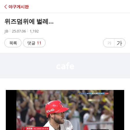
C
야구게시판
A
위즈덤위에 벌레...
F
작
작
조
JB
25.07.06
1,192
성
성
회
E
자
시
수
글
가
글
목록
댓글
11
가
간
자
자
크
크
기
기
크
작
게
게