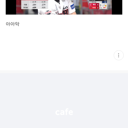
아아악
현
재
게
시
글
추
가
기
능
열
기