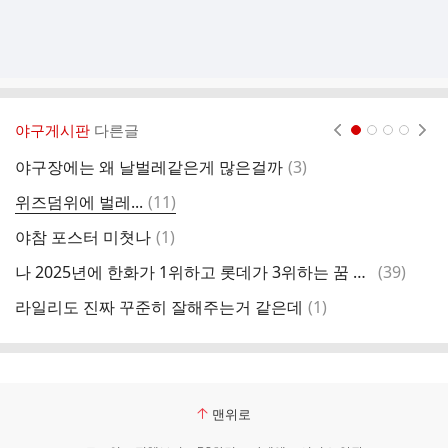
야구게시판
다른글
현재페이지 1
2
3
4
댓
야구장에는 왜 날벌레같은게 많은걸까
(
3
)
양
글
댓
위즈덤위에 벌레...
(
11
)
양
글
댓
야참 포스터 미쳣나
(
1
)
아
글
댓
나 2025년에 한화가 1위하고 롯데가 3위하는 꿈 꿨어
(
39
)
스
글
댓
라일리도 진짜 꾸준히 잘해주는거 같은데
(
1
)
헐
글
맨위로