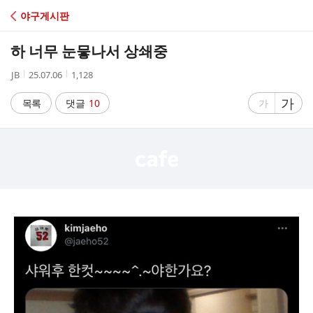
C
야구게시판
A
하 너무 눈뭏나서 상쇄중
F
작
작
조
JB
25.07.06
1,128
성
성
회
E
자
시
수
글
가
글
목록
댓글
10
가
간
자
자
크
크
기
기
크
작
게
게