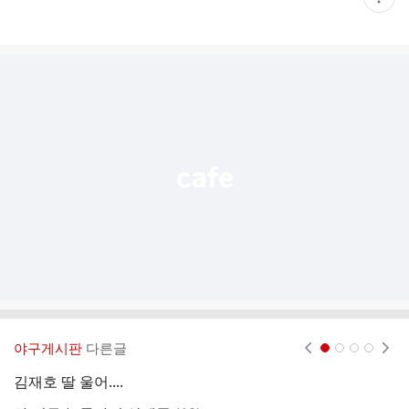
재
게
시
글
추
가
기
능
열
기
야구게시판
다른글
현재페이지 1
2
3
4
김재호 딸 울어....