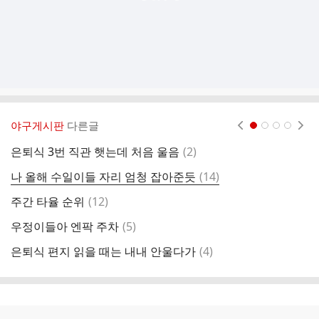
야구게시판
다른글
현재페이지 1
2
3
4
댓
은퇴식 3번 직관 햇는데 처음 울음
(
2
)
이
글
댓
나 올해 수일이들 자리 엄청 잡아준듯
(
14
)
이
글
댓
주간 타율 순위
(
12
)
글
댓
우정이들아 엔팍 주차
(
5
)
너
글
댓
은퇴식 편지 읽을 때는 내내 안울다가
(
4
)
잔
글