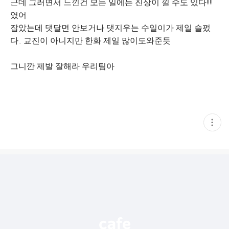
근데 그러면서 느낀건 모든 일에는 진상이 낄 수도 있다!!!!
였어
잡았는데 댓달면 안보거나 댓지우는 수일이가 제일 슬펐
다.. 교진이 아니지만 한화 제일 많이도와준듯
그니깐 제발 잘해라 우리팀아
현
재
게
시
글
추
가
기
능
열
기