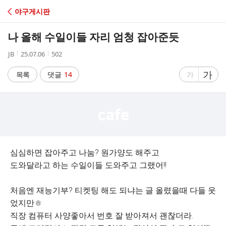
C
야구게시판
A
나 올해 수일이들 자리 엄청 잡아준듯
F
작
작
조
JB
25.07.06
502
성
성
회
E
자
시
수
글
가
글
목록
댓글
14
가
간
자
자
크
크
기
기
크
작
게
게
심심하면 잡아주고 나눔? 원가양도 해주고
도와달라고 하는 수일이들 도와주고 그랬어!!
처음엔 재능기부? 티켓팅 해도 되냐는 글 올렸을때 다들 웃
었지만ㅎ
직장 컴퓨터 사양좋아서 번호 잘 받아져서 괜찮더라.