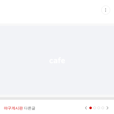
현
재
게
시
글
추
가
기
능
열
기
야구게시판
다른글
현재페이지 1
2
3
4