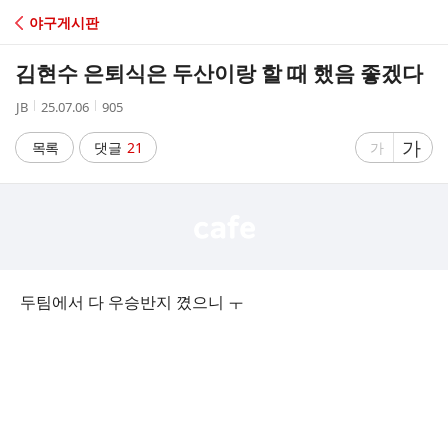
C
야구게시판
A
김현수 은퇴식은 두산이랑 할 때 했음 좋겠다
F
작
작
조
JB
25.07.06
905
성
성
회
E
자
시
수
글
가
글
목록
댓글
21
가
간
자
자
크
크
기
기
크
작
게
게
두팀에서 다 우승반지 꼈으니 ㅜ