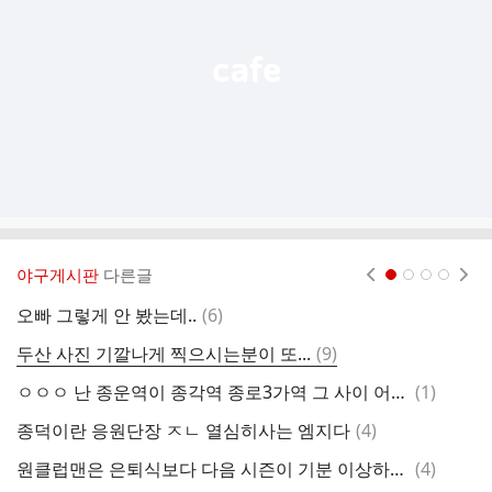
기
야구게시판
다른글
현재페이지 1
2
3
4
댓
오빠 그렇게 안 봤는데..
(
6
)
글
댓
두산 사진 기깔나게 찍으시는분이 또...
(
9
)
글
댓
ㅇㅇㅇ 난 종운역이 종각역 종로3가역 그 사이 어디쯤에 있는 역 이름인줄 알았어
(
1
)
직
글
댓
종덕이란 응원단장 ㅈㄴ 열심히사는 엠지다
(
4
)
지
글
댓
원클럽맨은 은퇴식보다 다음 시즌이 기분 이상하더라
(
4
)
글