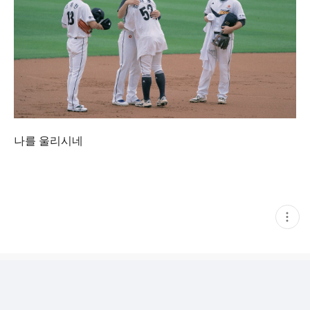
나를 울리시네
현
재
게
시
글
추
가
기
능
열