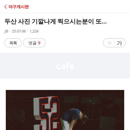
C
야구게시판
A
두산 사진 기깔나게 찍으시는분이 또...
F
작
작
조
JB
25.07.06
1,226
성
성
회
E
자
시
수
글
가
글
목록
댓글
9
가
간
자
자
크
크
기
기
크
작
게
게