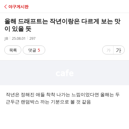
C
야구게시판
A
올해 드래프트는 작년이랑은 다르게 보는 맛
F
이 있을 듯
작
작
조
JB
25.08.01
297
E
성
성
회
자
시
수
글
가
글
목록
댓글
5
가
간
자
자
크
크
기
기
크
작
게
게
작년은 정해진 애들 착착 나가는 느낌이었다면 올해는 두
근두근 랜덤박스 까는 기분으로 볼 것 같음