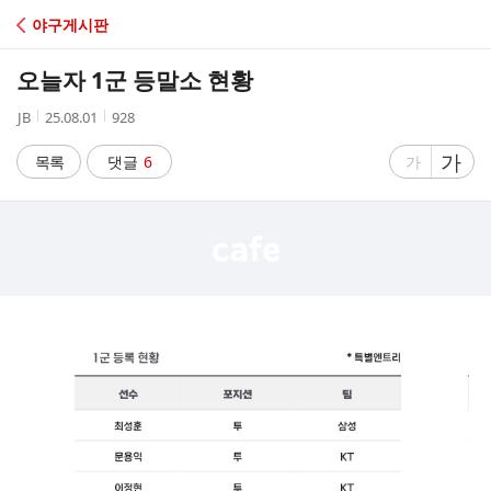
C
야구게시판
A
오늘자 1군 등말소 현황
F
작
작
조
JB
25.08.01
928
성
성
회
E
자
시
수
글
가
글
목록
댓글
6
가
간
자
자
크
크
기
기
크
작
게
게