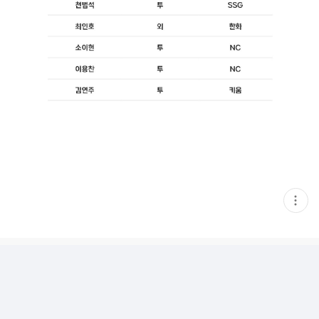
현
재
게
시
글
추
가
기
능
열
기