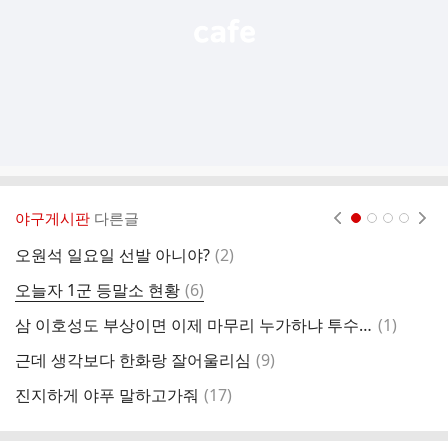
야구게시판
다른글
현재페이지 1
2
3
4
댓
오원석 일요일 선발 아니야?
(
2
)
쓱
글
댓
오늘자 1군 등말소 현황
(
6
)
글
댓
삼 이호성도 부상이면 이제 마무리 누가하냐 투수 없다진짜
(
1
)
야
글
댓
근데 생각보다 한화랑 잘어울리심
(
9
)

글
댓
진지하게 야푸 말하고가줘
(
17
)
엄
글