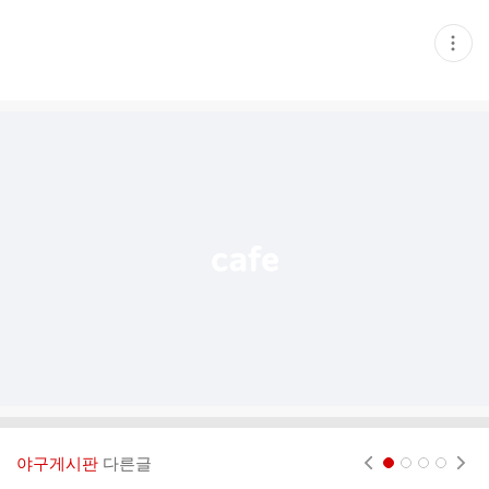
현
재
게
시
글
추
가
기
능
열
기
야구게시판
다른글
현재페이지 1
2
3
4