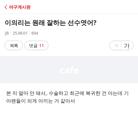
C
야구게시판
A
이의리는 원래 잘하는 선수엿어?
F
작
작
조
JB
25.08.01
604
성
성
회
E
자
시
수
글
가
글
목록
댓글
11
가
간
자
자
크
크
기
기
크
작
게
게
본 지 얼마 안 돼서,, 수술하고 최근에 복귀한 건 아는데 기
아팬들이 되게 아끼는 거 같아서