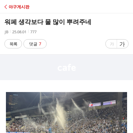
C
야구게시판
A
워페 생각보다 물 많이 뿌려주네
F
작
작
조
JB
25.08.01
777
성
성
회
E
자
시
수
글
가
글
목록
댓글
7
가
간
자
자
크
크
기
기
크
작
게
게