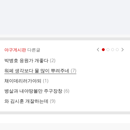
야구게시판
다른글
현재페이지 1
2
3
4
댓
박병호 응원가 개좋다
(
2
)
화
글
댓
워페 생각보다 물 많이 뿌려주네
(
7
)
아
글
댓
채이데리러가야되
(
1
)
오
글
댓
병살과 내야땅볼만 주구장창
(
6
)
우
글
댓
와 김시훈 개잘하는데
(
9
)
아
글