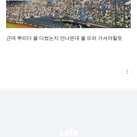
근데 뿌리다 물 다썼는지 안나온대 물 뜨러 가셔야할듯
현
재
게
시
글
추
가
기
능
열
기