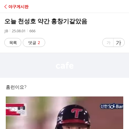
C
야구게시판
A
오늘 천성호 약간 홍창기같았음
F
작
작
조
JB
25.08.01
666
성
성
회
E
자
시
수
글
가
글
목록
댓글
2
가
간
자
자
크
크
기
기
크
작
게
게
홈런이요?