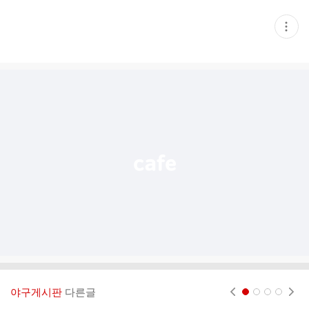
현
재
게
시
글
추
가
기
능
열
기
야구게시판
다른글
현재페이지 1
2
3
4