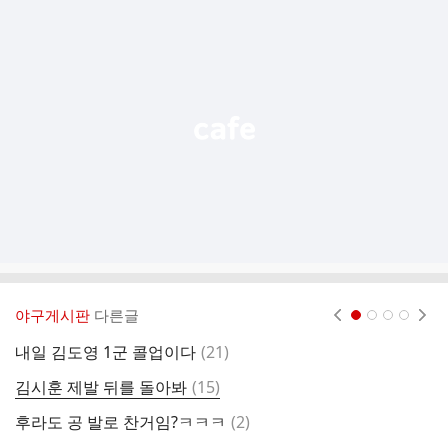
추
가
기
능
열
기
야구게시판
다른글
현재페이지 1
2
3
4
댓
내일 김도영 1군 콜업이다
(
21
)
우
글
댓
김시훈 제발 뒤를 돌아봐
(
15
)
나
글
댓
후라도 공 발로 찬거임?ㅋㅋㅋ
(
2
)
8
글