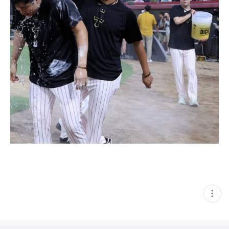
현
재
게
시
글