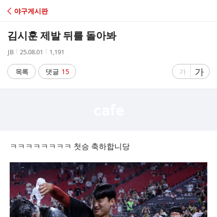
C
야구게시판
A
김시훈 제발 뒤를 돌아봐
F
작
작
조
JB
25.08.01
1,191
성
성
회
E
자
시
수
글
가
글
목록
댓글
15
가
간
자
자
크
크
기
기
크
작
게
게
ㅋㅋㅋㅋㅋㅋㅋㅋ 첫승 축하합니당