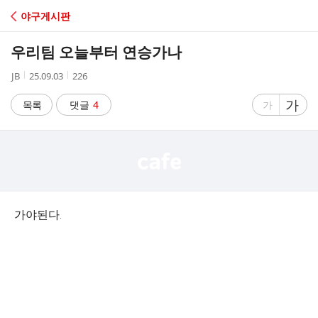
C
야구게시판
A
우리팀 오늘부터 연승가나
F
작
작
조
JB
25.09.03
226
성
성
회
E
자
시
수
글
가
글
목록
댓글
4
가
간
자
자
크
크
기
기
크
작
게
게
가야된다.