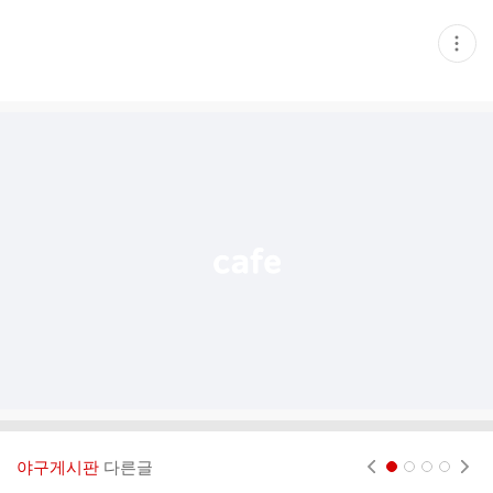
현
재
게
시
글
추
가
기
능
열
기
야구게시판
다른글
현재페이지 1
2
3
4