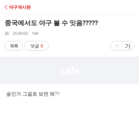
C
야구게시판
A
중국에서도 야구 볼 수 잇음?????
F
작
작
조
JB
25.09.03
104
성
성
회
E
자
시
수
글
가
글
목록
댓글
0
가
간
자
자
크
크
기
기
크
작
게
게
숲인가 그걸로 보면 돼??