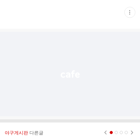
현
재
게
시
글
추
가
기
능
열
기
야구게시판
다른글
현재페이지 1
2
3
4