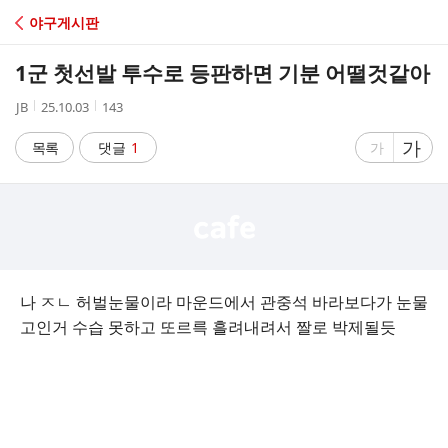
C
야구게시판
A
1군 첫선발 투수로 등판하면 기분 어떨것같아
F
작
작
조
JB
25.10.03
143
성
성
회
E
자
시
수
글
가
글
목록
댓글
1
가
간
자
자
크
크
기
기
크
작
게
게
나 ㅈㄴ 허벌눈물이라 마운드에서 관중석 바라보다가 눈물
고인거 수습 못하고 또르륵 흘려내려서 짤로 박제될듯