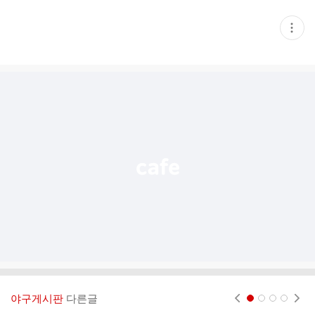
현
재
게
시
글
추
가
기
능
열
기
야구게시판
다른글
현재페이지 1
2
3
4