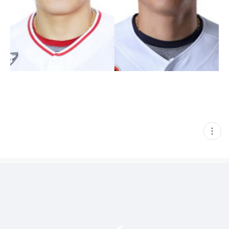
현
재
게
시
글
추
가
기
능
열
기