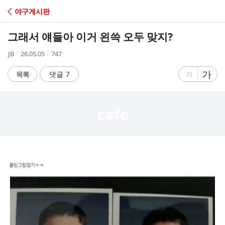
C
야구게시판
A
그래서 얘들아 이거 왼쓱 오두 맞지?
F
작
작
조
JB
26.05.05
747
성
성
회
E
자
시
수
글
가
글
목록
댓글
7
가
간
자
자
크
크
기
기
크
작
게
게