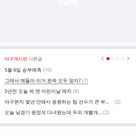
야구게시판
다른글
현재페이지 1
2
3
4
댓
5월 6일 승부예측
(
10
)
송
글
댓
그래서 얘들아 이거 왼쓱 오두 맞지?
(
7
)
문
글
댓
5년전 오늘 쓱 엔 어린이날 매치
(
6
)
문
글
댓
야구본지 몇년 안돼서 응원하는 팀 선수가 큰 부상당한게 처음이라 멘탈이 좀 아픔
(
2
)
나
글
댓
오늘 낮경기 원정석 다녀왔는데 두피 개빨개...
(
2
)
이
글