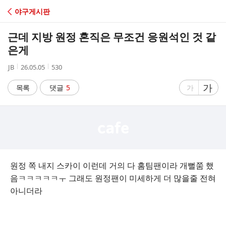
C
야구게시판
A
근데 지방 원정 혼직은 무조건 응원석인 것 같
F
은게
작
작
조
JB
26.05.05
530
E
성
성
회
자
시
수
글
가
글
목록
댓글
5
가
간
자
자
크
크
기
기
크
작
게
게
원정 쪽 내지 스카이 이런데 거의 다 홈팀팬이라 개뻘쭘 했
음ㅋㅋㅋㅋㅋㅜ 그래도 원정팬이 미세하게 더 많을줄 전혀
아니더라