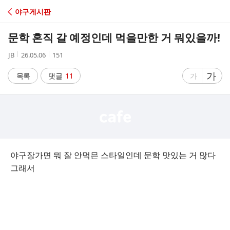
C
야구게시판
A
문학 혼직 갈 예정인데 먹을만한 거 뭐있을까!
F
작
작
조
JB
26.05.06
151
성
성
회
E
자
시
수
글
가
글
목록
댓글
11
가
간
자
자
크
크
기
기
크
작
게
게
야구장가면 뭐 잘 안먹믄 스타일인데 문학 맛있는 거 많다
그래서