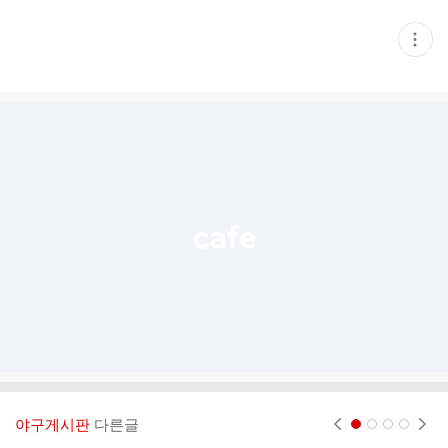
현
재
게
시
글
추
가
기
능
열
기
야구게시판
다른글
현재페이지 1
2
3
4