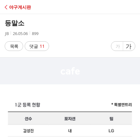
C
야구게시판
A
등말소
F
작
작
조
JB
26.05.06
899
성
성
회
E
자
시
수
글
가
글
목록
댓글
11
가
간
자
자
크
크
기
기
크
작
게
게