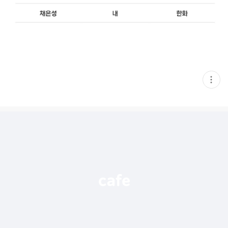
현
재
게
시
글
추
가
기
능
열
기