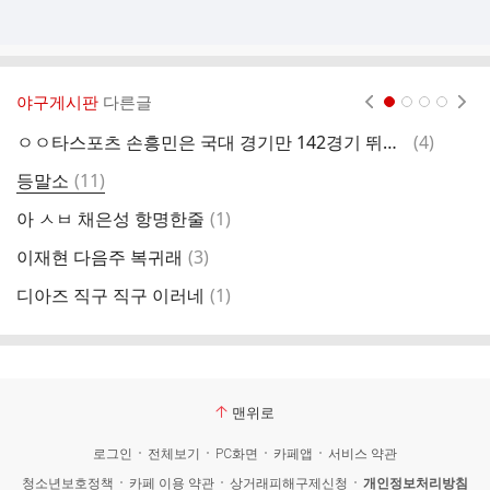
야구게시판
다른글
현재페이지 1
2
3
4
댓
ㅇㅇ타스포츠 손흥민은 국대 경기만 142경기 뛰었음
(
4
)
심
글
댓
등말소
(
11
)
글
댓
아 ㅅㅂ 채은성 항명한줄
(
1
)
크
글
댓
이재현 다음주 복귀래
(
3
)
글
댓
디아즈 직구 직구 이러네
(
1
)
1
글
맨위로
로그인
전체보기
PC화면
카페앱
서비스 약관
청소년보호정책
카페 이용 약관
상거래피해구제신청
개인정보처리방침