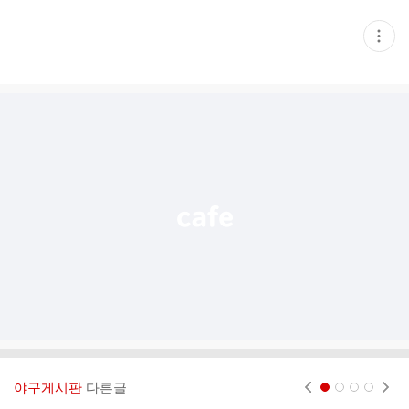
현
재
게
시
글
추
가
기
능
열
기
야구게시판
다른글
현재페이지 1
2
3
4