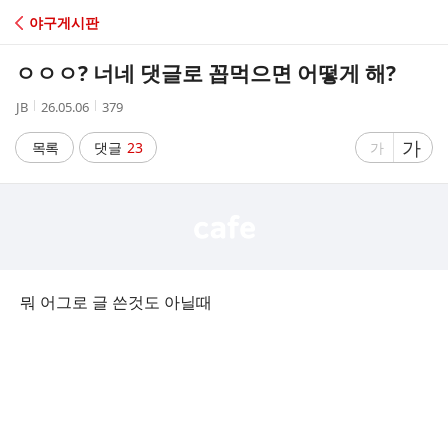
C
야구게시판
A
ㅇㅇㅇ? 너네 댓글로 꼽먹으면 어떻게 해?
F
작
작
조
JB
26.05.06
379
성
성
회
E
자
시
수
글
가
글
목록
댓글
23
가
간
자
자
크
크
기
기
크
작
게
게
뭐 어그로 글 쓴것도 아닐때